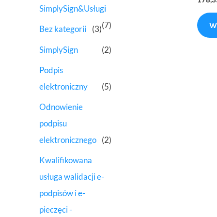
SimplySign&Usługi
(7)
W
Bez kategorii
(3)
SimplySign
(2)
Podpis
elektroniczny
(5)
Odnowienie
podpisu
elektronicznego
(2)
Kwalifikowana
usługa walidacji e-
podpisów i e-
pieczęci -