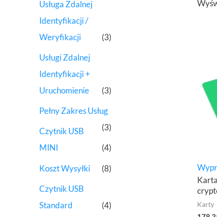
Wyświ
Usługa Zdalnej
Identyfikacji /
Weryfikacji
(3)
Usługi Zdalnej
Identyfikacji +
Uruchomienie
(3)
Pełny Zakres Usług
(3)
Czytnik USB
MINI
(4)
Wypr
Koszt Wysyłki
(8)
Karta
Czytnik USB
cryp
Standard
(4)
Karty
178,