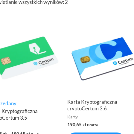
etlanie wszystkich wyników: 2
Karta Kryptograficzna
zedany
cryptoCertum 3.6
 Kryptograficzna
Karty
toCertum 3.5
190,65
zł
Brutto
35
zł
–
190,65
zł