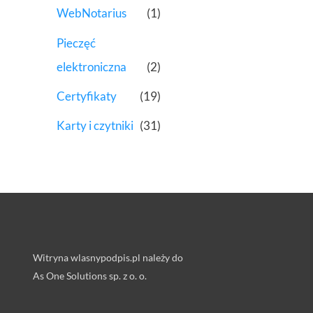
WebNotarius
(1)
Pieczęć
elektroniczna
(2)
Certyfikaty
(19)
Karty i czytniki
(31)
Witryna wlasnypodpis.pl należy do
As One Solutions sp. z o. o.