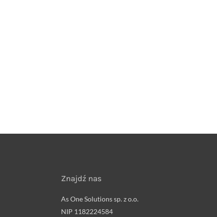
Znajdź nas
As One Solutions sp. z o.o.
NIP 1182224584