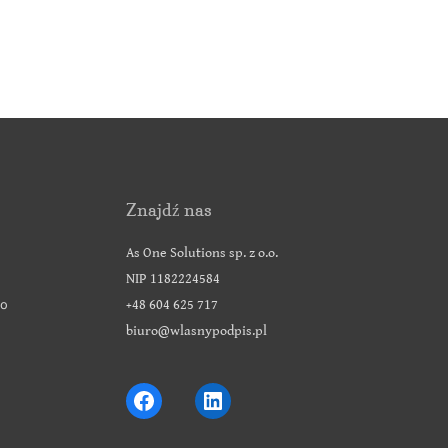
Znajdź nas
As One Solutions sp. z o.o.
NIP 1182224584
go
+48 604 625 717
biuro@wlasnypodpis.pl