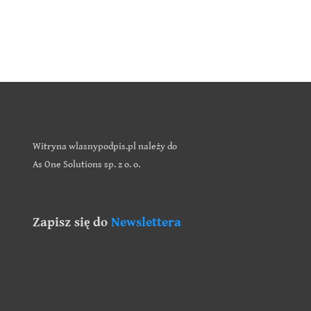
Witryna wlasnypodpis.pl należy do
As One Solutions sp. z o. o.
Zapisz się do
Newslettera