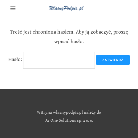
Treść jest chroniona hasłem. Aby ją zobaczyć, proszę
wpisać hasło:
Hasło:
Witryna wlasnypodpis.pl należy do
As One Solutions sp. z o. o.