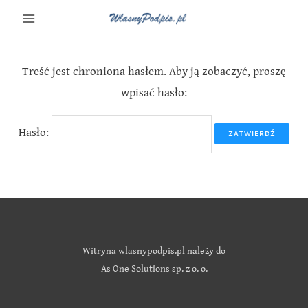
Treść jest chroniona hasłem. Aby ją zobaczyć, proszę
wpisać hasło:
Hasło:
Witryna wlasnypodpis.pl należy do
As One Solutions sp. z o. o.