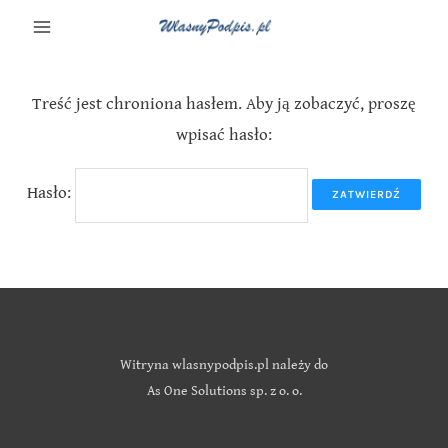
Treść jest chroniona hasłem. Aby ją zobaczyć, proszę
wpisać hasło:
Hasło:
Witryna wlasnypodpis.pl należy do
As One Solutions sp. z o. o.