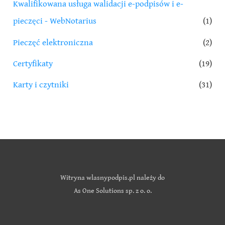
Kwalifikowana usługa walidacji e-podpisów i e-
pieczęci - WebNotarius
(1)
Pieczęć elektroniczna
(2)
Certyfikaty
(19)
Karty i czytniki
(31)
Witryna wlasnypodpis.pl należy do
As One Solutions sp. z o. o.